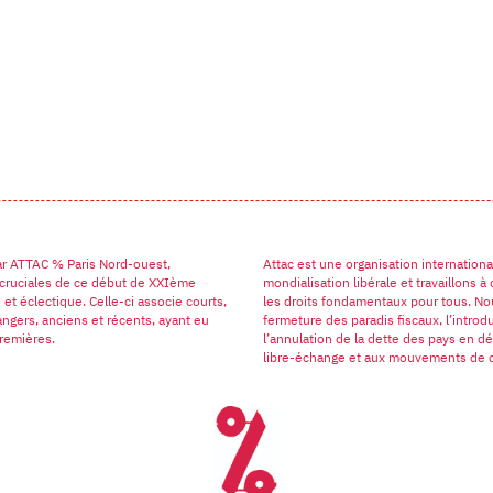
ar ATTAC % Paris Nord-ouest,
Attac est une organisation internatio
ns cruciales de ce début de XXIème
mondialisation libérale et travaillons 
t éclectique. Celle-ci associe courts,
les droits fondamentaux pour tous. Nou
angers, anciens et récents, ayant eu
fermeture des paradis fiscaux, l’introd
premières.
l’annulation de la dette des pays en 
libre-échange et aux mouvements de c