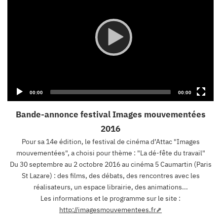
Current
Total
00:00
00:00
time
duration
Bande-annonce festival Images mouvementées
2016
Pour sa 14e édition, le festival de cinéma d’Attac "Images
mouvementées", a choisi pour thème : "La dé-fête du travail"
Du 30 septembre au 2 octobre 2016 au cinéma 5 Caumartin (Paris
St Lazare) : des films, des débats, des rencontres avec les
réalisateurs, un espace librairie, des animations...
Les informations et le programme sur le site :
http://imagesmouvementees.fr