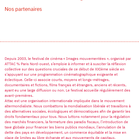
Nos partenaires
Depuis 2003, le festival de cinéma « Images mouvementées », organisé par
ATTAC % Paris Nord-ouest, s’emploie à informer et à susciter la réflexion
collective sur des questions cruciales de ce début de XXIème siècle en
s’appuyant sur une programmation cinématographique exigeante et
éclectique. Celle-ci associe courts, moyens et longs-métrages,
documentaires et fictions, films français et étrangers, anciens et récents,
ayant eu une large diffusion ou non. Le festival accueille régulièrement des
avant-premières.
Attac est une organisation internationale impliquée dans le mouvement
altermondialiste. Nous combattons la mondialisation libérale et travaillons à
des alternatives sociales, écologiques et démocratiques afin de garantir les
droits fondamentaux pour tous. Nous luttons notamment pour la régulation
des marchés financiers, la fermeture des paradis fiscaux, l’introduction de
taxe globale pour financer les biens publics mondiaux, l’annulation de la
dette des pays en développement, un commerce équitable et la mise en
place de limites au libre-échange et aux mouvements de capitaux.